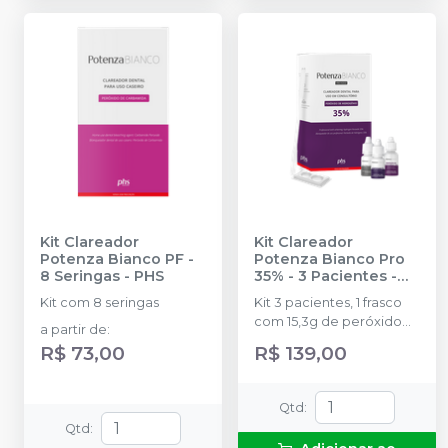
Kit Clareador
Kit Clareador
Potenza Bianco PF -
Potenza Bianco Pro
8 Seringas
-
PHS
35% - 3 Pacientes
-
PHS
Kit com 8 seringas
Kit 3 pacientes, 1 frasco
com 15,3g de peróxido
a partir de
:
de hidrogênio, 1 frasco
R$ 73,00
R$ 139,00
com 5,5g de espessante,
1 frasco com 10g de
neutralizante, 1 seringa
Qtd
:
com 3g de barreira
Qtd
:
gengival, 1 recipiente