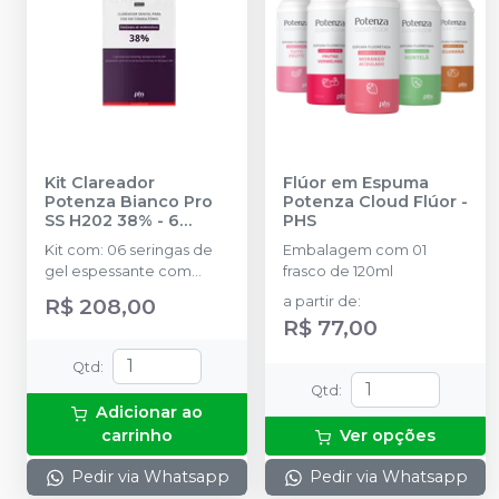
Kit Clareador
Flúor em Espuma
Potenza Bianco Pro
Potenza Cloud Flúor
-
SS H202 38% - 6
PHS
Seringas
-
PHS
Kit com: 06 seringas de
Embalagem com 01
gel espessante com
frasco de 120ml
0,4g; 06 Seringas de
R$ 208,00
a partir de
:
Peróxido de Hidrogênio
R$ 77,00
com 1,3g; 01 Frasco de
Neutralizante com 10g; 01
Qtd
:
Seringa de barreira
Qtd
:
gengival com 2,5g; 08
Adicionar ao
Ponteiras de aplicação;
carrinho
Ver opções
01 Instrução de uso para
o profissional.
Pedir via Whatsapp
Pedir via Whatsapp