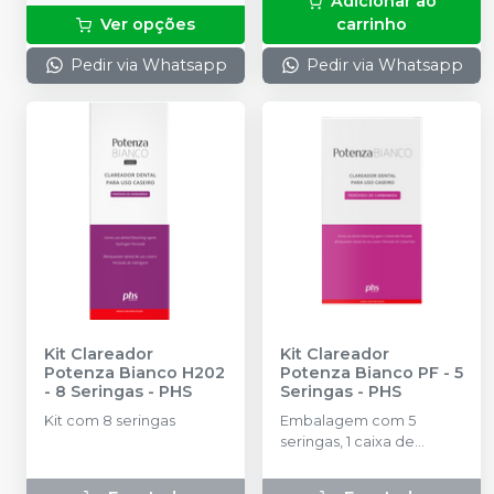
Adicionar ao
para mistura, 1 espátula
Ver opções
carrinho
misturadora
Pedir via Whatsapp
Pedir via Whatsapp
Kit Clareador
Kit Clareador
Potenza Bianco H202
Potenza Bianco PF - 5
- 8 Seringas
-
PHS
Seringas
-
PHS
Kit com 8 seringas
Embalagem com 5
seringas, 1 caixa de
Potenza Stampo EVA e 1
porta moldeira.