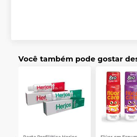
Você também pode gostar de
Pasta Profilática Herjos
-
Flúor em Espum