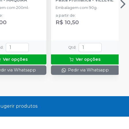
em com 200ml.
Embalagem com 90g.
de
:
a partir de
:
,00
R$ 10,50
td
:
Qtd
:
Ver opções
Ver opções
dir via Whatsapp
Pedir via Whatsapp
ugerir produtos