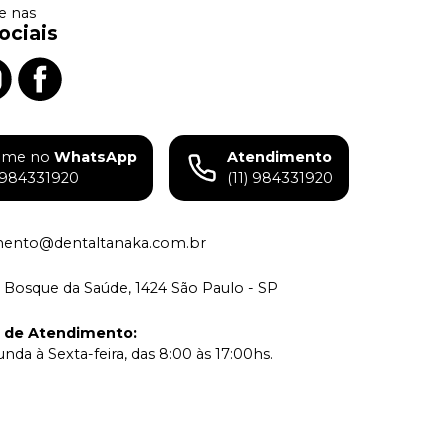
 nas
ociais
ame no
WhatsApp
Atendimento
) 984331920
(11) 984331920
mento@dentaltanaka.com.br
 Bosque da Saúde, 1424 São Paulo - SP
o de Atendimento
:
nda à Sexta-feira, das 8:00 às 17:00hs.