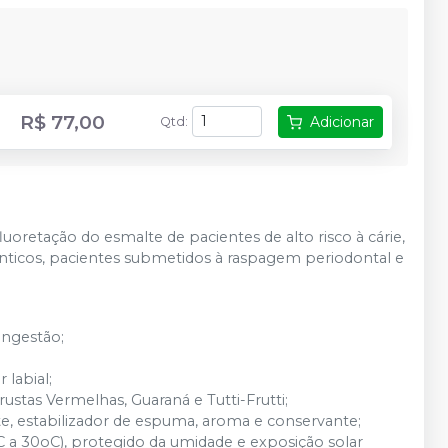
R$ 77,00
Adicionar
Qtd
:
luoretação do esmalte de pacientes de alto risco à cárie,
ônticos, pacientes submetidos à raspagem periodontal e
ingestão;
 labial;
ustas Vermelhas, Guaraná e Tutti-Frutti;
te, estabilizador de espuma, aroma e conservante;
a 30oC), protegido da umidade e exposição solar