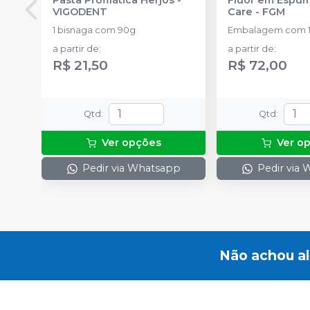
VIGODENT
Care
-
FGM
1 bisnaga com 90g
Embalagem com 1
a partir de
:
a partir de
:
R$ 21,50
R$ 72,00
Qtd
:
Qtd
:
Ver opções
Ver o
Pedir via Whatsapp
Pedir via
Não achou a