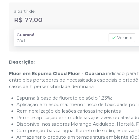
a partir de:
R$ 77,00
Guaraná
Ver info
Cód.
Descrição:
Flúor em Espuma Cloud Flúor - Guaraná
indicado para f
entre eles portadores de necessidades especiais e ortod
casos de hipersensibilidade dentinária.
Espuma à base de fluoreto de sódio 1,23%;
Aplicação em espuma: menor risco de toxicidade por 
Remineralização de lesões cariosas incipientes;
Permite aplicação em moldeiras ajustáveis ou afastador
Disponível nos sabores Morango Acidulado, Hortelã, Fr
Composição básica: água, fluoreto de sódio, espessan
Armazenar o produto em temperatura ambiente (0oC 