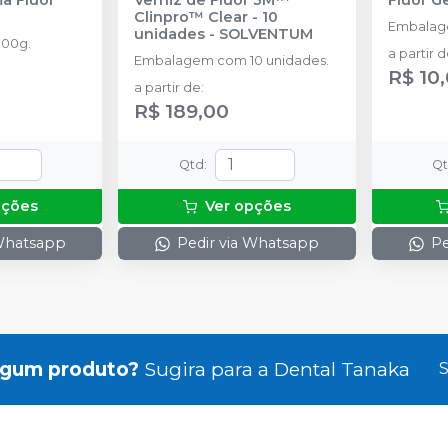
Clinpro™ Clear - 10
Embalag
unidades
-
SOLVENTUM
00g.
a partir 
Embalagem com 10 unidades.
R$ 10
a partir de
:
R$ 189,00
Qtd
:
Q
pções
Ver opções
 Whatsapp
Pedir via Whatsapp
Pe
lgum produto?
Sugira para a
Dental Tanaka
S