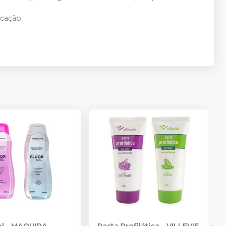
icação.
el
-
MAQUIRA
Pasta Profilática
-
VILLEVIE