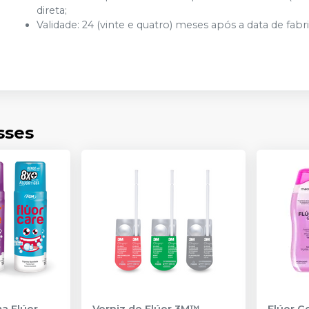
direta;
Validade: 24 (vinte e quatro) meses após a data de fabr
sses
a Flúor
Verniz de Flúor 3M™
Flúor G