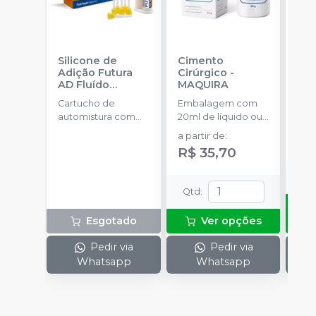
Silicone de
Cimento
Ci
Adição Futura
Cirúrgico
-
Rep
AD Fluído
MAQUIRA
AN
Regular Refil
-
Cartucho de
Embalagem com
Emb
DFL
automistura com
20ml de líquido ou
02 
50ml + 6 pontas
50g de pó.
com
a partir de
:
R$
misturadoras + 6
cada
R$ 35,70
pontas intraorais
de l
Qt
Qtd
:
Esgotado
Ver opções
Pedir via
Pedir via
Whatsapp
Whatsapp