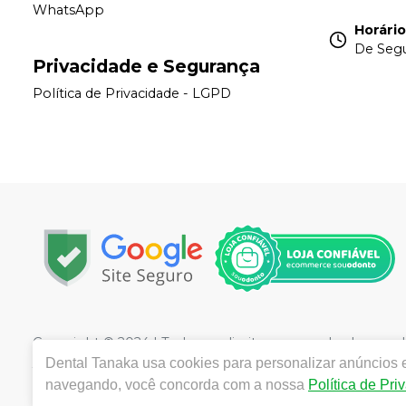
WhatsApp
Horári
De Segu
Privacidade e Segurança
Política de Privacidade - LGPD
Copyright © 2024 | Todos os direitos reservados |
www.de
/SP - CEP 04142-082| Autorizações de Funcionamento A
Dental Tanaka
usa cookies para personalizar anúncios e
AFE Cosméticos 2.07078-2 | Farmacêutico responsável
navegando, você concorda com a nossa
Política de Pri
ilustrativas - Os preços e condições da loja virtual estã