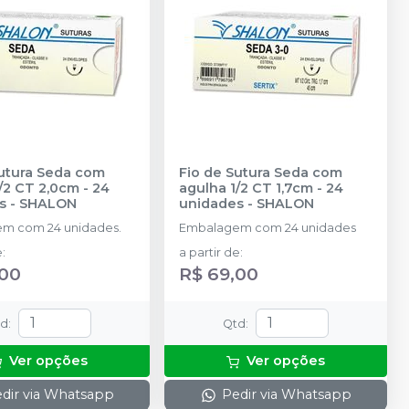
Sutura Seda com
Fio de Sutura Seda com
/2 CT 2,0cm - 24
agulha 1/2 CT 1,7cm - 24
s
-
SHALON
unidades
-
SHALON
m com 24 unidades.
Embalagem com 24 unidades
e
:
a partir de
:
,00
R$ 69,00
td
:
Qtd
:
Ver opções
Ver opções
dir via Whatsapp
Pedir via Whatsapp