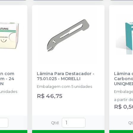
on com
Lâmina Para Destacador -
Lâmina d
cm - 24
75.01.025
-
MORELLI
Carbono 
ON
UNIQME
Embalagem com 5 unidades
unidades
Embalage
R$ 46,75
a partir d
R$ 0,5
Qtd
:
Q