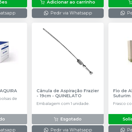
ões
Adicionar ao carrinho
hatsapp
Pedir via Whatsapp
Pe
AQUIRA
Cânula de Aspiração Frazier
Fio de A
- 19cm
-
QUINELATO
Suturim
olsas de
Embalagem com 1 unidade.
Frasco c
do
Esgotado
Soli
hatsapp
Pedir via Whatsapp
Pe