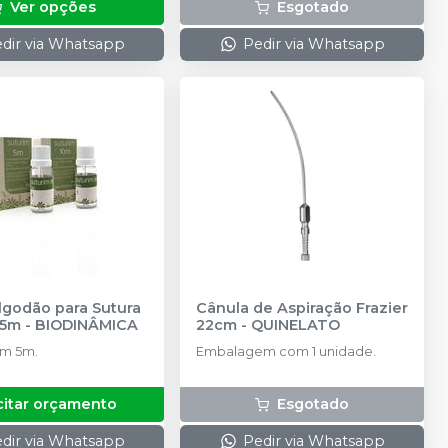
Ver opções
Esgotado
dir via Whatsapp
Pedir via Whatsapp
lgodão para Sutura
Cânula de Aspiração Frazier
 5m
-
BIODINÂMICA
22cm
-
QUINELATO
om 5m.
Embalagem com 1 unidade.
citar orçamento
Esgotado
dir via Whatsapp
Pedir via Whatsapp