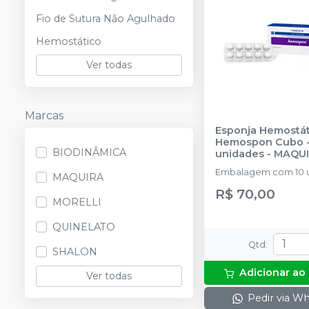
Fio de Sutura Não Agulhado
Hemostático
Ver todas
Marcas
Esponja Hemostát
Hemospon Cubo -
BIODINÂMICA
unidades
-
MAQU
Embalagem com 10 
MAQUIRA
R$ 70,00
MORELLI
QUINELATO
Qtd
:
SHALON
Adicionar ao
Ver todas
Pedir via W