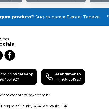
lgum produto?
Sugira para a
Dental Tanaka
S
 nas
ociais
ame no
WhatsApp
Atendimento
) 984331920
(11) 984331920
mento@dentaltanaka.com.br
 Bosque da Saúde, 1424 São Paulo - SP