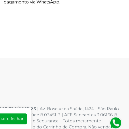
pagamento via WhatsApp.
083.326/0001-23
| Av. Bosque da Saúde, 1424 - São Paulo
dutos para saúde 8.03451-3 | AFE Saneantes 3.06166-8 |
uar e fechar
a de Privacidade e Segurança - Fotos meramente
ite, o valor válido é o do Carrinho de Compra. Não vendemos