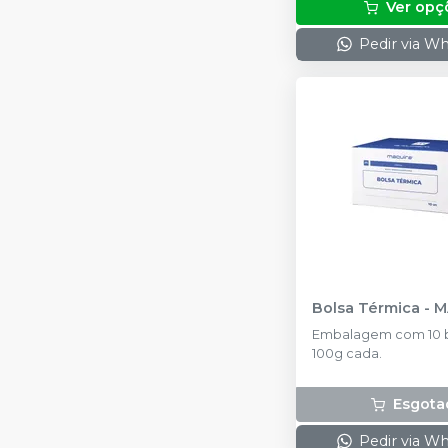
Ver opç
Pedir via W
Bolsa Térmica
-
M
Embalagem com 10 b
100g cada.
Esgota
Pedir via W