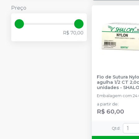
Preço
R$ 70,00
Fio de Sutura Nyl
agulha 1/2 CT 2,0
unidades
-
SHAL
Embalagem com 24 
a partir de
:
R$ 60,00
Qtd
: