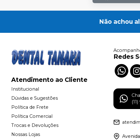
Não achou a
Acompanhe
Redes S
Atendimento ao Cliente
Institucional
Ch
Dúvidas e Sugestões
(11
Política de Frete
Política Comercial
atendi
Trocas e Devoluções
Nossas Lojas
Avenida