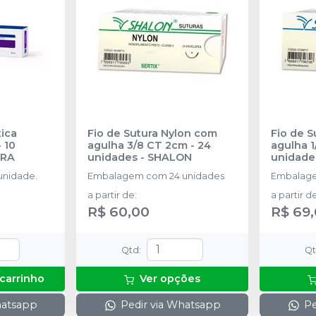
ica
Fio de Sutura Nylon com
Fio de 
 10
agulha 3/8 CT 2cm - 24
agulha 1
IRA
unidades
-
SHALON
unidade
unidade.
Embalagem com 24 unidades
Embalage
a partir de
:
a partir d
R$ 60,00
R$ 69
Qtd
:
Q
 carrinho
Ver opções
hatsapp
Pedir via Whatsapp
Pe