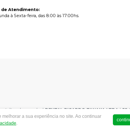
o de Atendimento
:
nda à Sexta-feira, das 8:00 às 17:00hs.
ntaltanaka.com.br
|
DENTAL RICARDO TANAKA LTDA
|
52.
NVISA - Medicamentos: AFE Medicamentos 1.13029-7 | AFE Pro
 melhorar a sua experiência no site. Ao continuar
contin
:
Carolline Janaina dos Santos Alleman CRF-SP 94371
| Polític
vacidade
.
o sujeitos a alterações. Em caso de divergência de preços no s