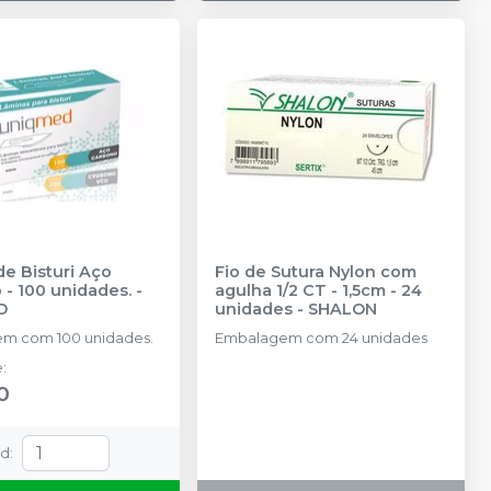
e Bisturi Aço
Fio de Sutura Nylon com
- 100 unidades.
-
agulha 1/2 CT - 1,5cm - 24
D
unidades
-
SHALON
m com 100 unidades.
Embalagem com 24 unidades
e
:
0
td
: