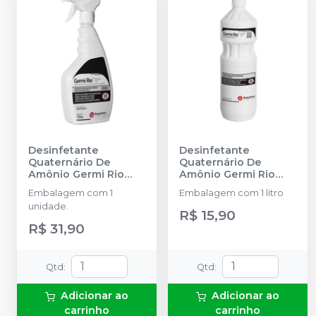
Desinfetante
Desinfetante
Quaternário De
Quaternário De
Amônio Germi Rio
Amônio Germi Rio
Pronto Uso 750ml
-
Pronto Uso 1L
-
Embalagem com 1
Embalagem com 1 litro
RIOQUÍMICA
RIOQUÍMICA
unidade.
R$ 15,90
R$ 31,90
Qtd
:
Qtd
:
Adicionar ao
Adicionar ao
carrinho
carrinho