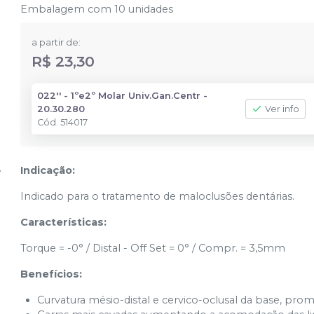
Embalagem com 10 unidades
a partir de:
R$ 23,30
022'' - 1ºe2º Molar Univ.Gan.Centr -
20.30.280
Ver info
Cód.
514017
Indicação:
Indicado para o tratamento de maloclusões dentárias.
Características:
Torque = -0° / Distal - Off Set = 0° / Compr. = 3,5mm
Benefícios:
Curvatura mésio-distal e cervico-oclusal da base, pr