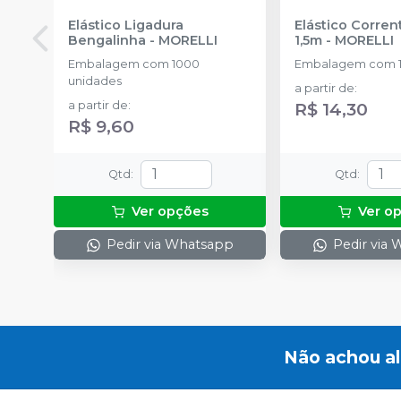
Elástico Ligadura
Elástico Corre
Bengalinha
-
MORELLI
1,5m
-
MORELLI
Embalagem com 1000
Embalagem com 1
unidades
a partir de
:
a partir de
:
R$ 14,30
R$ 9,60
Qtd
:
Qtd
:
Ver opções
Ver o
Pedir via Whatsapp
Pedir via
Não achou a