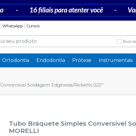
WhatsApp
Cursos
Buscar
Ortodontia
Endodontia
Prótese
Instrumentais
Conversível Soldagem Edgewise/Ricketts 022''
Tubo Bráquete Simples Conversível S
MORELLI