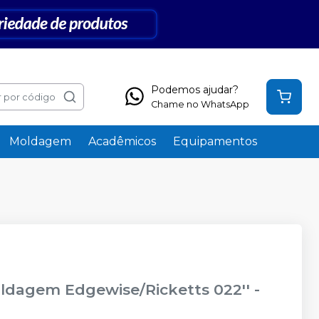
Podemos ajudar?
 por código
Chame no WhatsApp
Moldagem
Acadêmicos
Equipamentos
oldagem Edgewise/Ricketts 022''
-