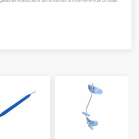
uras elásticas e diminuindo a interferência oclusal