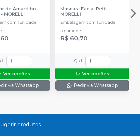
or de Amarrilho
Máscara Facial Petit
-
-
MORELLI
MORELLI
em com 1 unidade
Embalagem com 1 unidade
de
:
a partir de
:
,60
R$ 60,70
td
:
Qtd
:
Ver opções
Ver opções
dir via Whatsapp
Pedir via Whatsapp
ugerir produtos