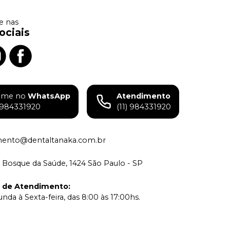
 nas
ociais
ame no
WhatsApp
Atendimento
) 984331920
(11) 984331920
mento@dentaltanaka.com.br
 Bosque da Saúde, 1424 São Paulo - SP
o de Atendimento
:
nda à Sexta-feira, das 8:00 às 17:00hs.