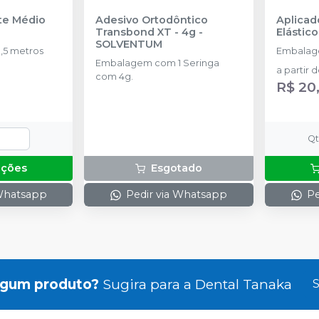
nte Médio
Adesivo Ortodôntico
Aplicad
Transbond XT - 4g
-
Elástico
SOLVENTUM
,5 metros
Embalag
Embalagem com 1 Seringa
a partir 
com 4g.
R$ 20
Q
pções
Esgotado
 Whatsapp
Pedir via Whatsapp
Pe
lgum produto?
Sugira para a
Dental Tanaka
S