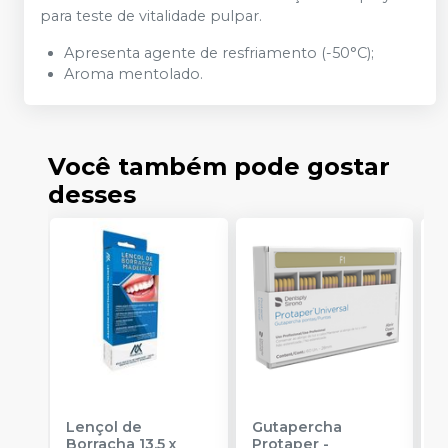
para teste de vitalidade pulpar.
Apresenta agente de resfriamento (-50°C);
Aroma mentolado.
Você também pode gostar
desses
Lençol de
Gutapercha
L
Borracha 13,5 x
Protaper
-