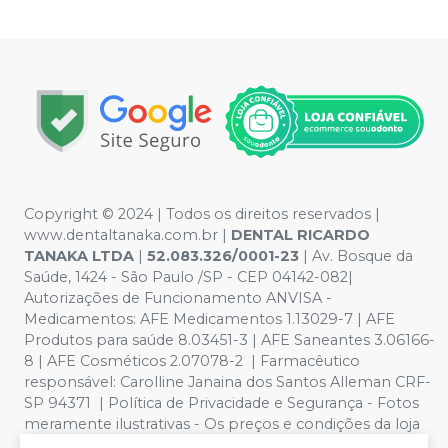
Copyright © 2024 | Todos os direitos reservados |
www.dentaltanaka.com.br
|
DENTAL RICARDO
TANAKA LTDA
|
52.083.326/0001-23
| Av. Bosque da
Saúde, 1424 - São Paulo /SP - CEP 04142-082|
Autorizações de Funcionamento ANVISA -
Medicamentos: AFE Medicamentos 1.13029-7 | AFE
Produtos para saúde 8.03451-3 | AFE Saneantes 3.06166-
8 | AFE Cosméticos 2.07078-2 | Farmacêutico
responsável:
Carolline Janaina dos Santos Alleman CRF-
SP 94371
| Política de Privacidade e Segurança - Fotos
meramente ilustrativas - Os preços e condições da loja
virtual estão sujeitos a alterações. Em caso de