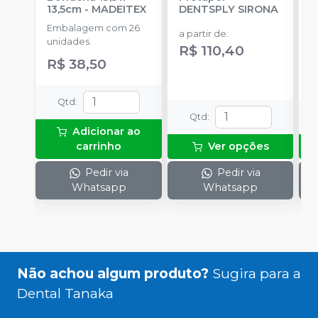
13,5cm
-
MADEITEX
DENTSPLY SIRONA
S
Embalagem com 26
E
a partir de
:
unidades.
u
R$ 110,40
R$ 38,50
a
Qtd
:
Qtd
:
Adicionar ao
carrinho
Ver opções
Pedir via
Pedir via
Whatsapp
Whatsapp
Não achou algum produto?
Sugira para a
Dental Tanaka