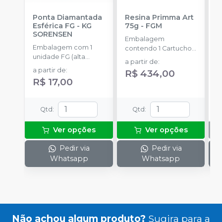
Ponta Diamantada
Resina Primma Art
E
Esférica FG
-
KG
75g
-
FGM
C
SORENSEN
V
Embalagem
Embalagem com 1
E
contendo 1 Cartucho
unidade FG (alta
u
com 75 g + 10
a partir de
:
rotação).
ponteiras de
a partir de
:
R$ 434,00
automistura
R$ 17,00
Qtd
:
Qtd
:
Ver opções
Ver opções
Pedir via
Pedir via
Whatsapp
Whatsapp
Não achou algum produto?
Sugira para a