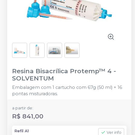
Resina Bisacrílica Protemp™ 4
-
SOLVENTUM
Embalagem com 1 cartucho com 67g (50 ml) + 16
pontas misturadoras.
a partir de:
R$ 841,00
Refil A1
Ver info