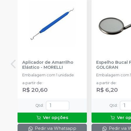
Aplicador de Amarrilho
Espelho Bucal 
Elástico
-
MORELLI
GOLGRAN
Embalagem com 1 unidade
Embalagem com 1
a partir de
:
a partir de
:
R$ 20,60
R$ 6,20
Qtd
:
Qtd
:
Ver opções
Ver o
Pedir via Whatsapp
Pedir via