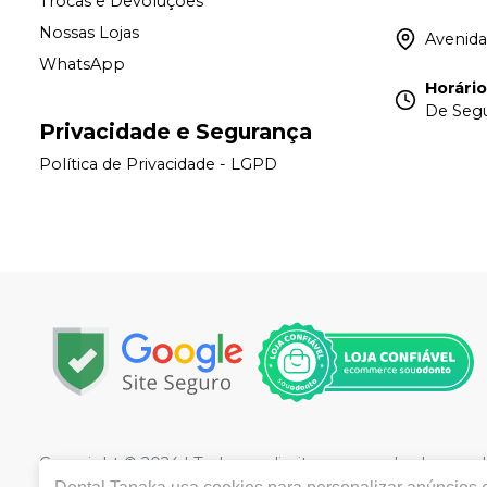
Trocas e Devoluções
Nossas Lojas
Avenida
WhatsApp
Horári
De Segu
Privacidade e Segurança
Política de Privacidade - LGPD
Copyright © 2024 | Todos os direitos reservados |
www.de
/SP - CEP 04142-082| Autorizações de Funcionamento A