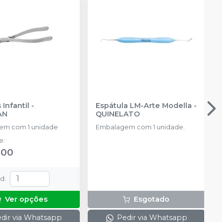
Infantil
-
Espátula LM-Arte Modella
-
AN
QUINELATO
em com 1 unidade
Embalagem com 1 unidade.
de
:
,00
td
:
Ver opções
Esgotado
dir via Whatsapp
Pedir via Whatsapp