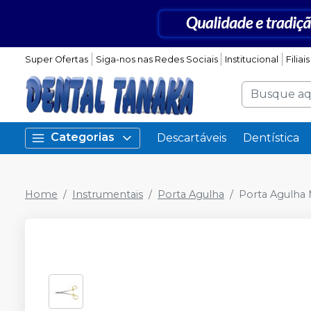
Super Ofertas
Siga-nos nas Redes Sociais
Institucional
Filiais
Categorias
Descartáveis
Dentística
Home
Instrumentais
Porta Agulha
Porta Agulha