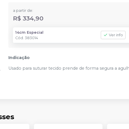
a partir de:
R$ 334,90
14cm Especial
Ver info
Cód.
383014
Indicação
Usado para suturar tecido prende de forma segura a agu
sses