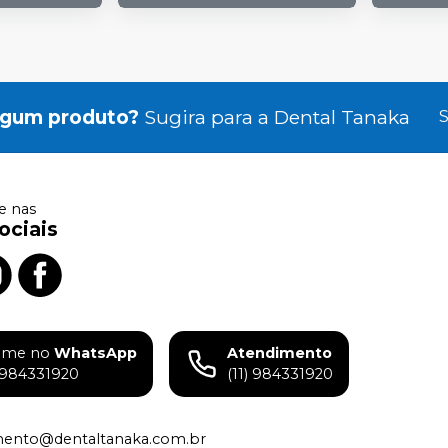
lgum produto?
Sugira para a
Dental Tanaka
S
 nas
ociais
ame no
WhatsApp
Atendimento
) 984331920
(11) 984331920
mento@dentaltanaka.com.br