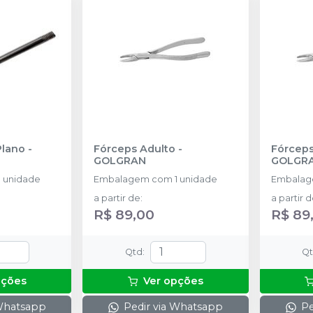
Plano
-
Fórceps Adulto
-
Fórceps 
GOLGRAN
GOLGR
 unidade
Embalagem com 1 unidade
Embalag
a partir de
:
a partir 
R$ 89,00
R$ 89
Qtd
:
Q
pções
Ver opções
 Whatsapp
Pedir via Whatsapp
Pe