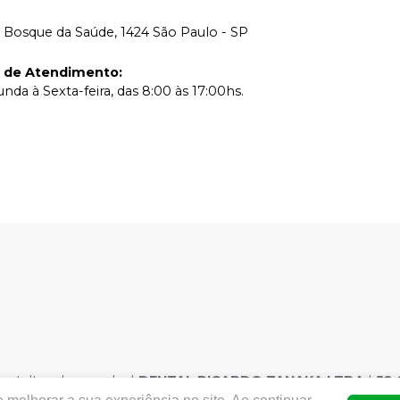
 Bosque da Saúde, 1424 São Paulo - SP
o de Atendimento
:
nda à Sexta-feira, das 8:00 às 17:00hs.
ntaltanaka.com.br
|
DENTAL RICARDO TANAKA LTDA
|
52.
NVISA - Medicamentos: AFE Medicamentos 1.13029-7 | AFE Pro