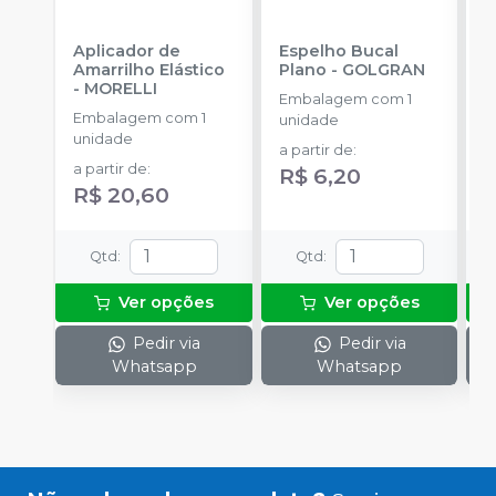
Aplicador de
Espelho Bucal
F
Amarrilho Elástico
Plano
-
GOLGRAN
-
MORELLI
Embalagem com 1
E
Embalagem com 1
unidade
u
unidade
a partir de
:
a
a partir de
:
R$ 6,20
R$ 20,60
Qtd
:
Qtd
:
Ver opções
Ver opções
Pedir via
Pedir via
Whatsapp
Whatsapp