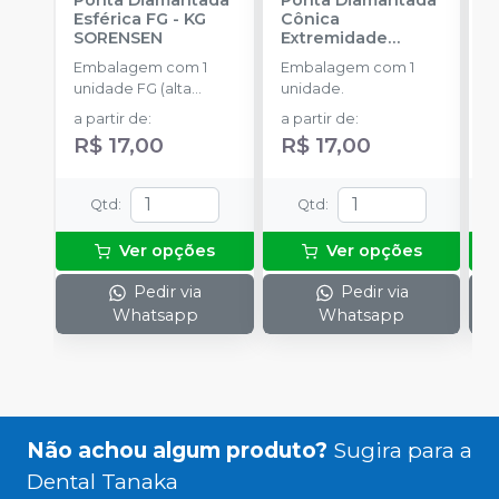
Esférica FG
-
KG
Cônica
C
SORENSEN
Extremidade
S
Arredondada FG
-
Embalagem com 1
Embalagem com 1
E
KG SORENSEN
unidade FG (alta
unidade.
u
rotação).
r
a partir de
:
a partir de
:
a
R$ 17,00
R$ 17,00
R
Qtd
:
Qtd
:
Ver opções
Ver opções
Pedir via
Pedir via
Whatsapp
Whatsapp
Não achou algum produto?
Sugira para a
Dental Tanaka