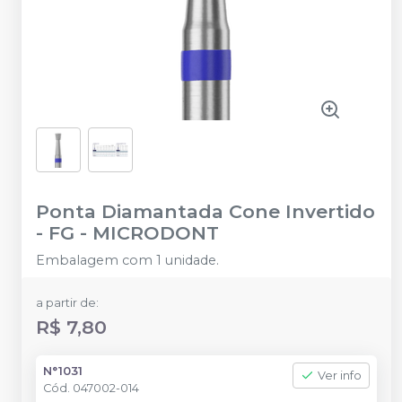
Ponta Diamantada Cone Invertido
- FG
-
MICRODONT
Embalagem com 1 unidade.
a partir de:
R$ 7,80
N°1031
Ver info
Cód.
047002-014