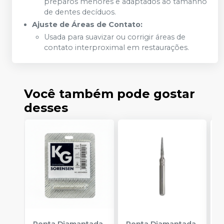
preparos menores e adaptados ao tamanho
de dentes decíduos.
Ajuste de Áreas de Contato:
Usada para suavizar ou corrigir áreas de
contato interproximal em restaurações.
Você também pode gostar
desses
Ponta Diamantada
Ponta Diamantada
P