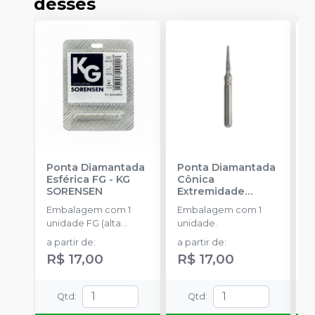
desses
Ponta Diamantada
Ponta Diamantada
P
Esférica FG
-
KG
Cônica
C
SORENSEN
Extremidade
S
Arredondada FG
-
Embalagem com 1
Embalagem com 1
E
KG SORENSEN
unidade FG (alta
unidade.
u
rotação).
r
a partir de
:
a partir de
:
a
R$ 17,00
R$ 17,00
R
Qtd
:
Qtd
: