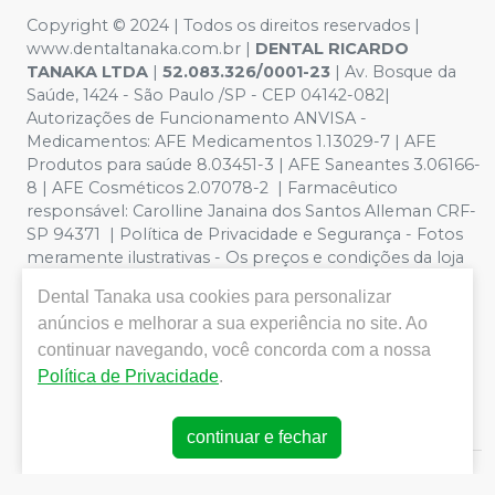
Copyright © 2024 | Todos os direitos reservados |
www.dentaltanaka.com.br
|
DENTAL RICARDO
TANAKA LTDA
|
52.083.326/0001-23
| Av. Bosque da
Saúde, 1424 - São Paulo /SP - CEP 04142-082|
Autorizações de Funcionamento ANVISA -
Medicamentos: AFE Medicamentos 1.13029-7 | AFE
Produtos para saúde 8.03451-3 | AFE Saneantes 3.06166-
8 | AFE Cosméticos 2.07078-2 | Farmacêutico
responsável:
Carolline Janaina dos Santos Alleman CRF-
SP 94371
| Política de Privacidade e Segurança - Fotos
meramente ilustrativas - Os preços e condições da loja
virtual estão sujeitos a alterações. Em caso de
Dental Tanaka
usa cookies para personalizar
divergência de preços no site, o valor válido é o do
anúncios e melhorar a sua experiência no site. Ao
Carrinho de Compra. Não vendemos por atacado por
continuar navegando, você concorda com a nossa
isso nos reservamos o direito de não atender compras
de grandes volumes pelo site. Vendas somente para
Política de Privacidade
.
profissionais odontológicos com registro no CRO
ATIVO(Conselho Regional de Odontologia)
continuar e fechar
E-commerce produzido por
Sou Odonto Ecommerce
.