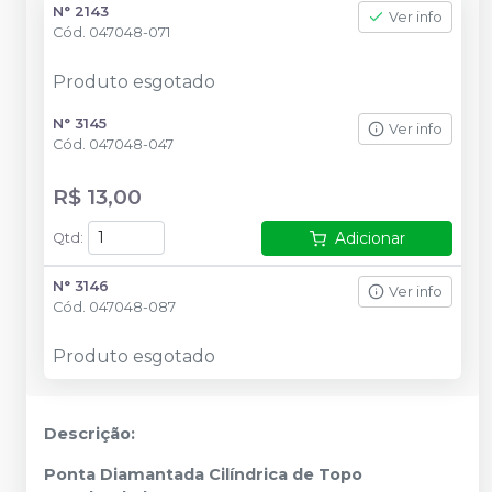
N° 2143
Ver info
Cód.
047048-071
Produto esgotado
N° 3145
Ver info
Cód.
047048-047
R$ 13,00
Adicionar
Qtd
:
N° 3146
Ver info
Cód.
047048-087
Produto esgotado
Descrição:
Ponta Diamantada Cilíndrica de Topo