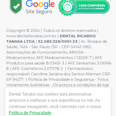
Copyright © 2024 | Todos os direitos reservados |
www.dentaltanaka.com.br
|
DENTAL RICARDO
TANAKA LTDA
|
52.083.326/0001-23
| Av. Bosque da
Saúde, 1424 - São Paulo /SP - CEP 04142-082|
Autorizações de Funcionamento ANVISA -
Medicamentos: AFE Medicamentos 1.13029-7 | AFE
Produtos para saúde 8.03451-3 | AFE Saneantes 3.06166-
8 | AFE Cosméticos 2.07078-2 | Farmacêutico
responsável:
Carolline Janaina dos Santos Alleman CRF-
SP 94371
| Política de Privacidade e Segurança - Fotos
meramente ilustrativas - Os preços e condições da loja
virtual estão sujeitos a alterações. Em caso de
Dental Tanaka
usa cookies para personalizar
divergência de preços no site, o valor válido é o do
anúncios e melhorar a sua experiência no site. Ao
Carrinho de Compra. Não vendemos por atacado por
continuar navegando, você concorda com a nossa
isso nos reservamos o direito de não atender compras
de grandes volumes pelo site. Vendas somente para
Política de Privacidade
.