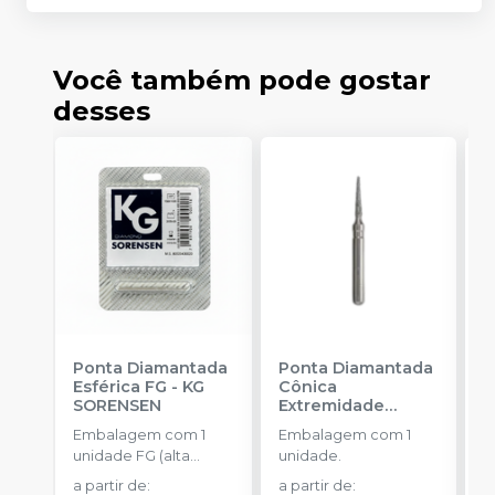
Você também pode gostar
desses
Ponta Diamantada
Ponta Diamantada
P
Esférica FG
-
KG
Cônica
C
SORENSEN
Extremidade
S
Arredondada FG
-
Embalagem com 1
Embalagem com 1
E
KG SORENSEN
unidade FG (alta
unidade.
u
rotação).
r
a partir de
:
a partir de
:
a