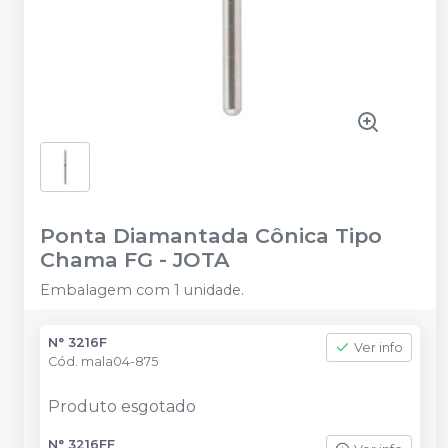
Ponta Diamantada Cônica Tipo
Chama FG
-
JOTA
Embalagem com 1 unidade.
N° 3216F
Ver info
Cód.
mala04-875
Produto esgotado
N° 3216FF