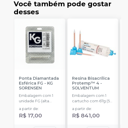
Você também pode gostar
desses
Ponta Diamantada
Resina Bisacrílica
R
Esférica FG
-
KG
Protemp™ 4
-
7
SORENSEN
SOLVENTUM
E
Embalagem com 1
Embalagem com 1
c
unidade FG (alta
cartucho com 67g (50
c
a
rotação).
ml) + 16 pontas
p
a partir de
:
a partir de
:
misturadoras.
a
R$ 17,00
R$ 841,00