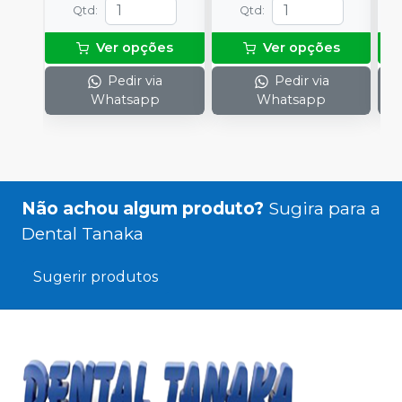
Qtd
:
Qtd
:
Ver opções
Ver opções
Pedir via
Pedir via
Whatsapp
Whatsapp
Não achou algum produto?
Sugira para a
Dental Tanaka
Sugerir produtos