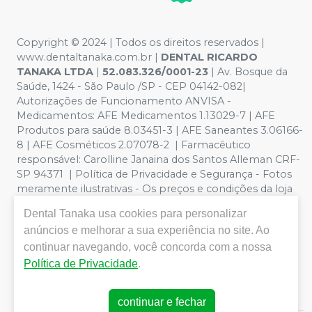
Copyright © 2024 | Todos os direitos reservados |
www.dentaltanaka.com.br
|
DENTAL RICARDO
TANAKA LTDA
|
52.083.326/0001-23
| Av. Bosque da
Saúde, 1424 - São Paulo /SP - CEP 04142-082|
Autorizações de Funcionamento ANVISA -
Medicamentos: AFE Medicamentos 1.13029-7 | AFE
Produtos para saúde 8.03451-3 | AFE Saneantes 3.06166-
8 | AFE Cosméticos 2.07078-2 | Farmacêutico
responsável:
Carolline Janaina dos Santos Alleman CRF-
SP 94371
| Política de Privacidade e Segurança - Fotos
meramente ilustrativas - Os preços e condições da loja
virtual estão sujeitos a alterações. Em caso de
Dental Tanaka
usa cookies para personalizar
divergência de preços no site, o valor válido é o do
anúncios e melhorar a sua experiência no site. Ao
Carrinho de Compra. Não vendemos por atacado por
continuar navegando, você concorda com a nossa
isso nos reservamos o direito de não atender compras
de grandes volumes pelo site. Vendas somente para
Política de Privacidade
.
profissionais odontológicos com registro no CRO
ATIVO(Conselho Regional de Odontologia)
continuar e fechar