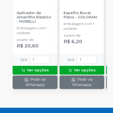
Aplicador de
Espelho Bucal
F
Amarrilho Elástico
Plano
-
GOLGRAN
-
MORELLI
Embalagem com 1
E
Embalagem com 1
unidade
u
unidade
a partir de
:
a
a partir de
:
R$ 6,20
R$ 20,60
Qtd
:
Qtd
:
Ver opções
Ver opções
Pedir via
Pedir via
Whatsapp
Whatsapp