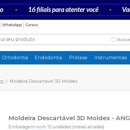
WhatsApp
Cursos
Buscar
Ortodontia
Endodontia
Prótese
Instrumentais
em
Moldeira Descartável 3D Moldex
Moldeira Descartável 3D Moldex
-
ANG
Embalagem com 12 unidades (meias arcadas)