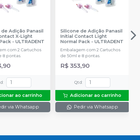
e de Adição Panasil
Silicone de Adição Panasil
Contact X-Light
Initial Contact Light
 Pack
-
ULTRADENT
Normal Pack
-
ULTRADENT
em com 2 Cartuchos
Embalagem com 2 Cartuchos
e 8 pontas.
de 50ml e 8 pontas.
3,90
R$ 353,90
td
:
Qtd
:
cionar ao carrinho
Adicionar ao carrinho
dir via Whatsapp
Pedir via Whatsapp