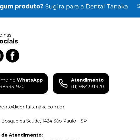
lgum produto?
Sugira para a
Dental Tanaka
S
 nas
ociais
ame no
WhatsApp
Atendimento
) 984331920
(11) 984331920
mento@dentaltanaka.com.br
 Bosque da Saúde, 1424 São Paulo - SP
o de Atendimento
: