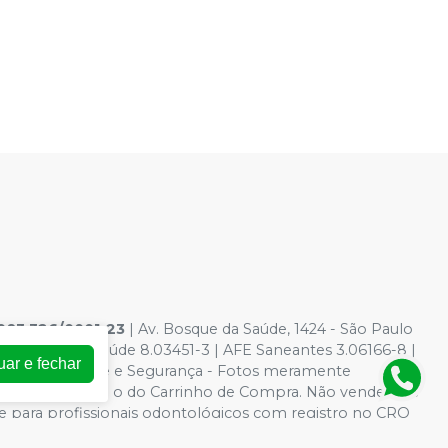
083.326/0001-23
| Av. Bosque da Saúde, 1424 - São Paulo
dutos para saúde 8.03451-3 | AFE Saneantes 3.06166-8 |
uar e fechar
a de Privacidade e Segurança - Fotos meramente
ite, o valor válido é o do Carrinho de Compra. Não vendemos
e para profissionais odontológicos com registro no CRO