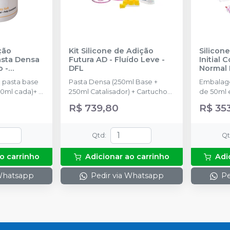
ção
Kit Silicone de Adição
Silicon
asta Densa
Futura AD - Fluído Leve
-
Initial 
o
-
DFL
Normal
 pasta base
Pasta Densa (250ml Base +
Embalag
250ml cada)+ 2
250ml Catalisador) + Cartucho
de 50ml 
de automistura de Pasta Fluida
R$ 739,80
R$ 35
Leve com 50ml + 6 pontas
misturadoras + 6 pontas
intraorais
Qtd
:
Q
o carrinho
Adicionar ao carrinho
Adi
 Whatsapp
Pedir via Whatsapp
Pe