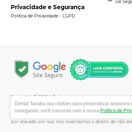
De Segu
Privacidade e Segurança
Política de Privacidade - LGPD
Copyright © 2024 | Todos os direitos reservados |
www.de
/SP - CEP 04142-082| Autorizações de Funcionamento A
Dental Tanaka
usa cookies para personalizar anúncios e
AFE Cosméticos 2.07078-2 | Farmacêutico responsável
navegando, você concorda com a nossa
Política de Pri
ilustrativas - Os preços e condições da loja virtual estã
por atacado por isso nos reservamos o direito de não 
ATIVO(Conselho Regional de Odontologia)