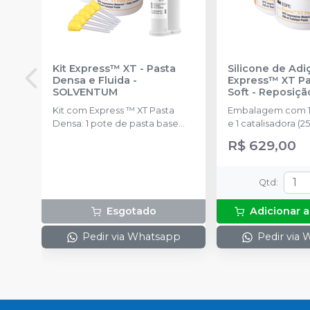
Kit Express™ XT - Pasta
Silicone de Adi
Densa e Fluida
-
Express™ XT P
SOLVENTUM
Soft - Reposiçã
SOLVENTUM
Kit com Express ™ XT Pasta
Embalagem com 1
Densa: 1 pote de pasta base
e 1 catalisadora (
(250 ml) Express ™; XT Pasta
colheres.
R$ 629,00
Densa: 1 pote de pasta
catalisadora (250 ml); Express ™
XT Pasta Fluida de Baixa ou
Qtd
:
Média Viscosidade: 1 cartucho
(50 ml); 10 Pontas Misturadoras
Esgotado
Adicionar a
Amarelas
Pedir via Whatsapp
Pedir via