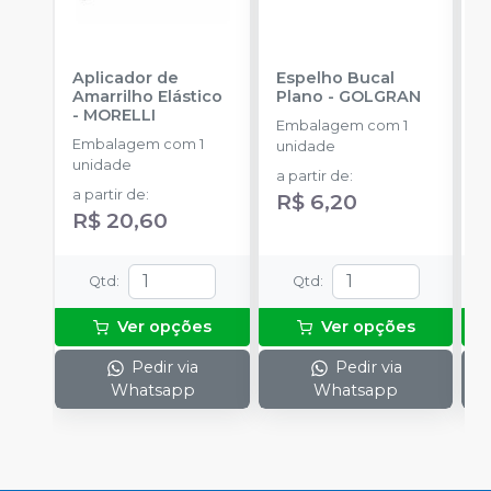
Aplicador de
Espelho Bucal
F
Amarrilho Elástico
Plano
-
GOLGRAN
-
MORELLI
Embalagem com 1
E
Embalagem com 1
unidade
u
unidade
a partir de
:
a
a partir de
:
R$ 6,20
R$ 20,60
Qtd
:
Qtd
:
Ver opções
Ver opções
Pedir via
Pedir via
Whatsapp
Whatsapp