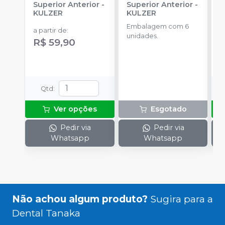
Superior Anterior
-
Superior Anterior
-
S
KULZER
KULZER
-
Embalagem com 6
E
a partir de
:
unidades.
p
R$ 59,90
D
a
R
Qtd
:
Ver opções
Esgotado
Pedir via
Pedir via
Whatsapp
Whatsapp
Não achou algum produto?
Sugira para a
Dental Tanaka