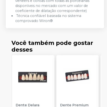
veneers e coroas com todas as porcelanas
disponíveis no mercado com um valor de
coeficiente de dilatação correspondente)
Técnica confiável baseada no sistema
comprovado Wiron®
Você também pode gostar
desses
Dente Delara
Dente Premium
D