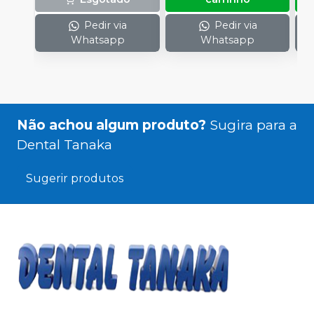
1 cartucho (50 ml); 10
Pontas Misturadoras
Pedir via
Pedir via
Amarelas
Whatsapp
Whatsapp
Não achou algum produto?
Sugira para a
Dental Tanaka
Sugerir produtos