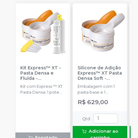
Kit Express™ XT -
Silicone de Adição
K
Pasta Densa e
Express™ XT Pasta
A
Fluida
-
Densa Soft -
F
SOLVENTUM
Reposição
-
Kit com Express ™ XT
Embalagem com 1
P
SOLVENTUM
Pasta Densa: 1 pote
pasta base e 1
B
de pasta base (250 ml)
catalisadora (250ml
C
R$ 629,00
Express ™; XT Pasta
cada)+ 2 colheres.
C
Densa: 1 pote de
a
pasta catalisadora
F
Qtd
:
(250 ml); Express ™ XT
+
Pasta Fluida de Baixa
m
Adicionar ao
ou Média Viscosidade:
p
Esgotado
carrinho