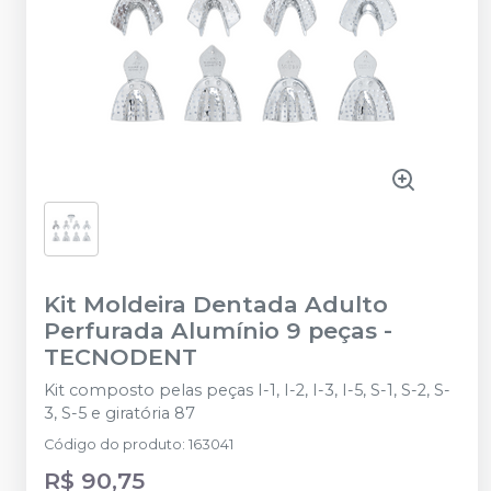
Kit Moldeira Dentada Adulto
Perfurada Alumínio 9 peças
-
TECNODENT
Kit composto pelas peças I-1, I-2, I-3, I-5, S-1, S-2, S-
3, S-5 e giratória 87
Código do produto
:
163041
R$ 90,75