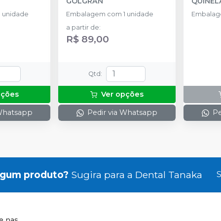
GOLGRAN
QUINEL
 unidade
Embalagem com 1 unidade
Embalage
a partir de
:
R$ 89,00
Qtd
:
pções
Ver opções
 Whatsapp
Pedir via Whatsapp
Pe
lgum produto?
Sugira para a
Dental Tanaka
S
 nas