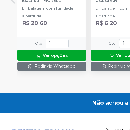
Elástico
-
MORELLI
GOLGRAN
Embalagem com 1 unidade
Embalagem com 1
a partir de
:
a partir de
:
R$ 20,60
R$ 6,20
Qtd
:
Qtd
:
Ver opções
Ver o
Pedir via Whatsapp
Pedir via
Não achou a
Acompanhe