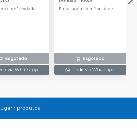
ATO
Refluxo
-
FAVA
m com 1 unidade.
Embalagem com 1 unidade.
Esgotado
Esgotado
dir via Whatsapp
Pedir via Whatsapp
ugerir produtos