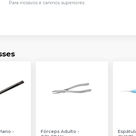
Para incisivos e caninos superiores
sses
Plano
-
Fórceps Adulto
-
Espátul