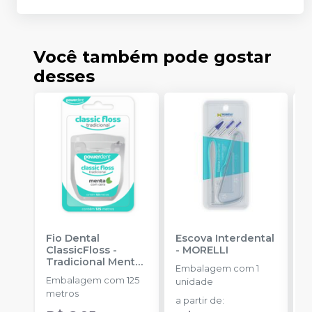
Você também pode gostar
desses
Fio Dental
Escova Interdental
R
ClassicFloss -
-
MORELLI
I
Tradicional Menta
M
Embalagem com 1
com Cera - 125
Embalagem com 125
unidade
metros
-
a
metros
POWERDENT
R
a partir de
: