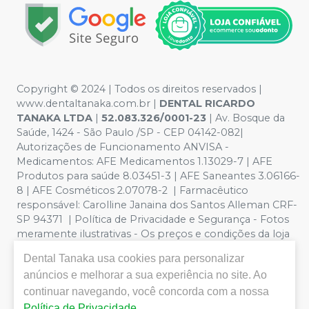
Copyright © 2024 | Todos os direitos reservados |
www.dentaltanaka.com.br
|
DENTAL RICARDO
TANAKA LTDA
|
52.083.326/0001-23
| Av. Bosque da
Saúde, 1424 - São Paulo /SP - CEP 04142-082|
Autorizações de Funcionamento ANVISA -
Medicamentos: AFE Medicamentos 1.13029-7 | AFE
Produtos para saúde 8.03451-3 | AFE Saneantes 3.06166-
8 | AFE Cosméticos 2.07078-2 | Farmacêutico
responsável:
Carolline Janaina dos Santos Alleman CRF-
SP 94371
| Política de Privacidade e Segurança - Fotos
meramente ilustrativas - Os preços e condições da loja
virtual estão sujeitos a alterações. Em caso de
Dental Tanaka
usa cookies para personalizar
divergência de preços no site, o valor válido é o do
anúncios e melhorar a sua experiência no site. Ao
Carrinho de Compra. Não vendemos por atacado por
continuar navegando, você concorda com a nossa
isso nos reservamos o direito de não atender compras
de grandes volumes pelo site. Vendas somente para
Política de Privacidade
.