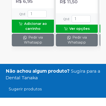
R$ 6,95
R$ 11,50
Qtd
:
Qtd
:
Adicionar ao
carrinho
Ver opções
Pedir via
Pedir via
Whatsapp
Whatsapp
Não achou algum produto?
Sugira para a
Dental Tanaka
Sugerir produtos