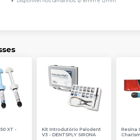
Disponível nos tamanhos: Ø 8mm e 12mm.
sses
350 XT
-
Kit Introdutório Palodent
Resina
V3
-
DENTSPLY SIRONA
Charism