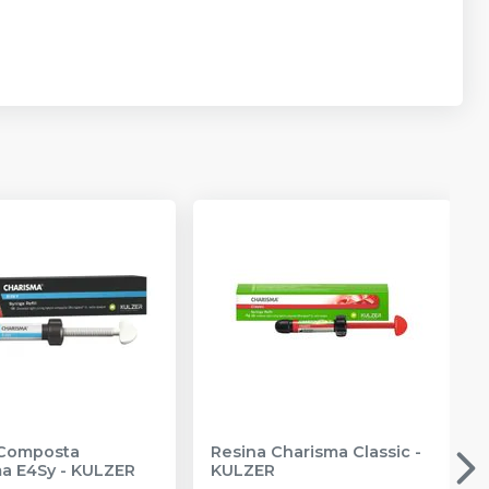
 Composta
Resina Charisma Classic
-
a E4Sy
-
KULZER
KULZER