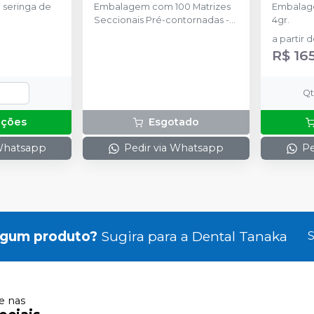
seringa de
Embalagem com 100 Matrizes
Embalage
Seccionais Pré-contornadas -
4gr.
25 de cada tamanho: 3.5mm,
a partir 
4.5mm, 5.5mm, 6.5mm, 75
R$ 16
Cunhas Anatômicas - 25 de
cada tamanho: P, M, G 30
Cunhas Protetoras Inteligentes
Q
- 10 de cada tamanho: P, M, G, 1
Anel Universal; 1 Anel Pequeno;
pções
Esgotado
1 Alicate (Fórceps); 1 Pinça
Auxiliar. (Pin Tweezer)
 Whatsapp
Pedir via Whatsapp
Pe
lgum produto?
Sugira para a
Dental Tanaka
S
 nas