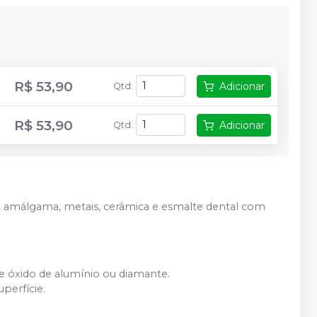
R$ 53,90
Adicionar
Qtd
:
R$ 53,90
Adicionar
Qtd
:
s, amálgama, metais, cerâmica e esmalte dental com
de óxido de alumínio ou diamante.
perfície.