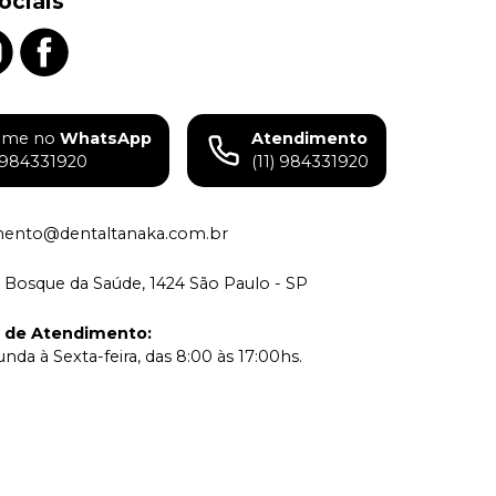
ociais
ame no
WhatsApp
Atendimento
) 984331920
(11) 984331920
mento@dentaltanaka.com.br
 Bosque da Saúde, 1424 São Paulo - SP
o de Atendimento
:
nda à Sexta-feira, das 8:00 às 17:00hs.