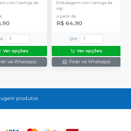
m com 1 seringa de
Embalagem com 1 seringa de
4gr.
de
:
a partir de
:
5,90
R$ 64,90
td
:
Qtd
:
Ver opções
Ver opções
dir via Whatsapp
Pedir via Whatsapp
ugerir produtos