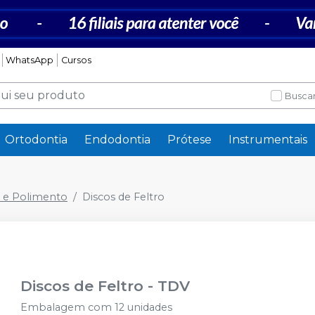
WhatsApp
Cursos
Buscar
Ortodontia
Endodontia
Prótese
Instrumentais
 e Polimento
Discos de Feltro
Discos de Feltro
-
TDV
Embalagem com 12 unidades