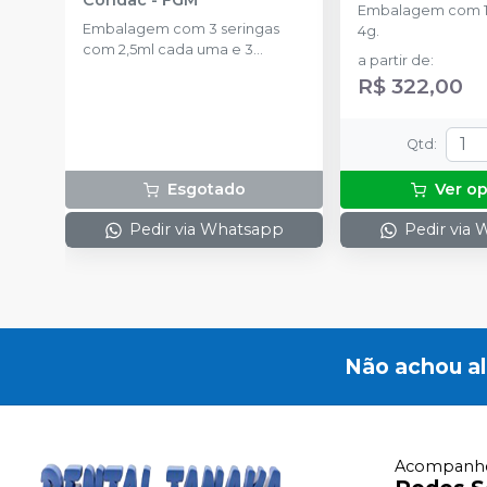
Embalagem com 1 
Embalagem com 3 seringas
4g.
com 2,5ml cada uma e 3
a partir de
:
ponteiras para aplicação.
R$ 322,00
Qtd
:
Esgotado
Ver o
Pedir via Whatsapp
Pedir via
Não achou a
Acompanhe