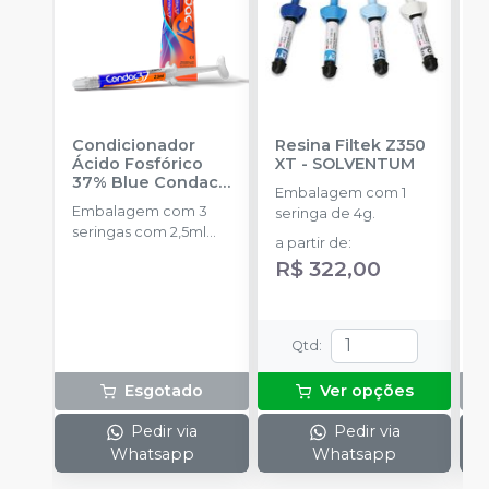
Condicionador
Resina Filtek Z350
K
Ácido Fosfórico
XT
-
SOLVENTUM
P
37% Blue Condac
-
D
Embalagem com 1
FGM
Embalagem com 3
E
seringa de 4g.
seringas com 2,5ml
M
a partir de
:
cada uma e 3
P
R$ 322,00
ponteiras para
d
aplicação.
3
5
C
Qtd
:
2
P
Esgotado
Ver opções
P
I
Pedir via
Pedir via
c
Whatsapp
Whatsapp
G
A