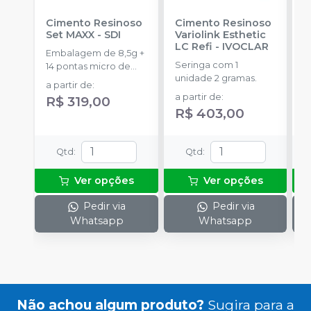
Cimento Resinoso
Cimento Resinoso
Ci
Set MAXX
-
SDI
Variolink Esthetic
A
LC Refi
-
IVOCLAR
Embalagem de 8,5g +
E
Seringa com 1
14 pontas micro de
c
unidade 2 gramas.
automistura + 4
c
a partir de
:
a
pontas
e
a partir de
:
R$ 319,00
R$ 403,00
Qtd
:
Qtd
:
Ver opções
Ver opções
Pedir via
Pedir via
Whatsapp
Whatsapp
Não achou algum produto?
Sugira para a