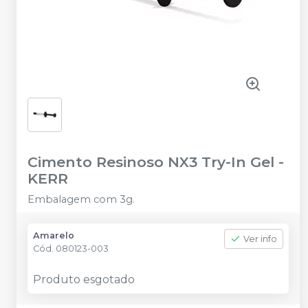
Cimento Resinoso NX3 Try-In Gel
-
KERR
Embalagem com 3g.
Amarelo
Ver info
Cód.
080123-003
Produto esgotado