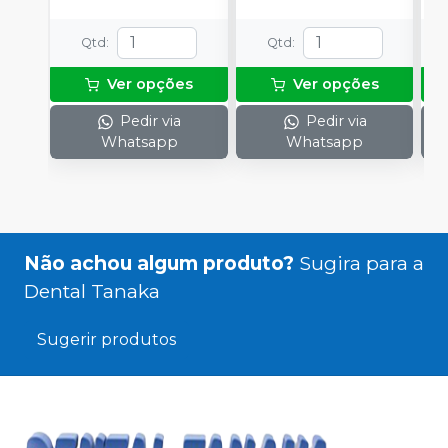
Qtd
:
Qtd
:
Ver opções
Ver opções
Pedir via
Pedir via
Whatsapp
Whatsapp
Não achou algum produto?
Sugira para a
Dental Tanaka
Sugerir produtos