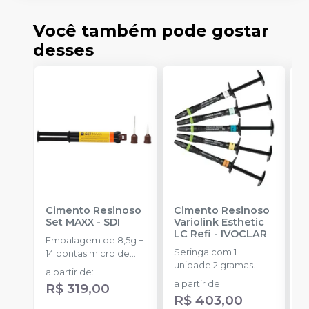
Você também pode gostar
desses
Cimento Resinoso
Cimento Resinoso
Ci
Set MAXX
-
SDI
Variolink Esthetic
A
LC Refi
-
IVOCLAR
Embalagem de 8,5g +
E
Seringa com 1
14 pontas micro de
c
unidade 2 gramas.
automistura + 4
c
a partir de
:
a
pontas
e
a partir de
:
R$ 319,00
R$ 403,00