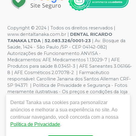
Copyright © 2024 | Todos os direitos reservados |
www.dentaltanaka.com.br
|
DENTAL RICARDO
TANAKA LTDA
|
52.083.326/0001-23
| Av. Bosque da
Saúde, 1424 - São Paulo /SP - CEP 04142-082|
Autorizações de Funcionamento ANVISA -
Medicamentos: AFE Medicamentos 1.13029-7 | AFE
Produtos para saúde 8.03451-3 | AFE Saneantes 3.06166-
8 | AFE Cosméticos 2.07078-2 | Farmacêutico
responsável:
Carolline Janaina dos Santos Alleman CRF-
SP 94371
| Política de Privacidade e Segurança - Fotos
meramente ilustrativas - Os preços e condições da loja
virtual estão sujeitos a alterações. Em caso de
Dental Tanaka
usa cookies para personalizar
divergência de preços no site, o valor válido é o do
anúncios e melhorar a sua experiência no site. Ao
Carrinho de Compra. Não vendemos por atacado por
continuar navegando, você concorda com a nossa
isso nos reservamos o direito de não atender compras
de grandes volumes pelo site. Vendas somente para
Política de Privacidade
.
profissionais odontológicos com registro no CRO