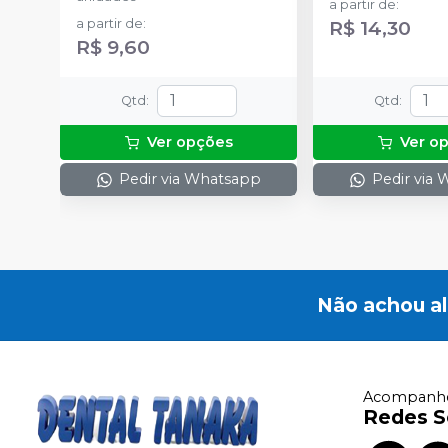
a partir de
:
a partir de
:
R$ 14,30
R$ 9,60
Qtd
:
Qtd
:
Ver opções
Ver o
Pedir via Whatsapp
Pedir via
Não achou a
Acompanhe
Redes S