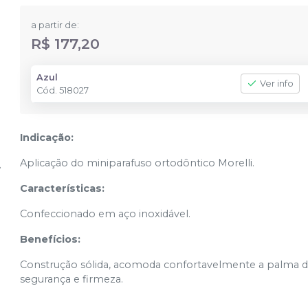
a partir de:
R$ 177,20
Azul
Ver info
Cód.
518027
Indicação:
Aplicação do miniparafuso ortodôntico Morelli.
Características:
Confeccionado em aço inoxidável.
Benefícios:
Construção sólida, acomoda confortavelmente a palma da
segurança e firmeza.