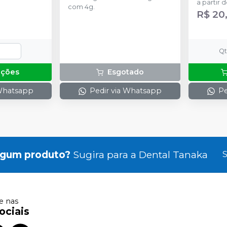
a partir 
com 4g.
R$ 20
Q
pções
Esgotado
 Whatsapp
Pedir via Whatsapp
Pe
lgum produto?
Sugira para a
Dental Tanaka
S
 nas
ociais