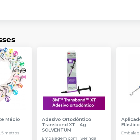
sses
nte Médio
Adesivo Ortodôntico
Aplicad
Transbond XT - 4g
-
Elástico
SOLVENTUM
,5 metros
Embalag
Embalagem com 1 Seringa