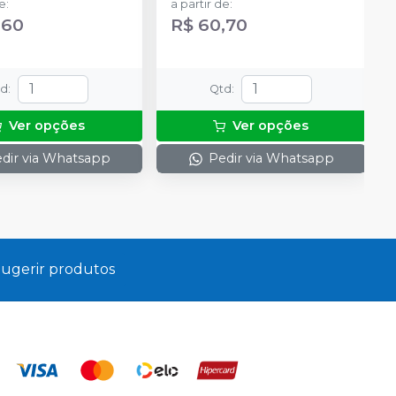
de
:
a partir de
:
,60
R$ 60,70
td
:
Qtd
:
Ver opções
Ver opções
dir via Whatsapp
Pedir via Whatsapp
ugerir produtos