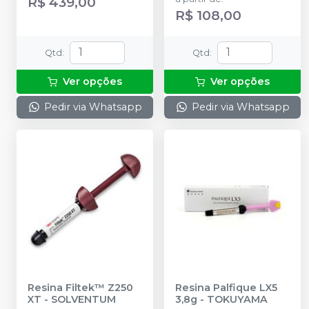
R$ 439,00
R$ 108,00
Qtd
:
Qtd
:
Ver opções
Ver opções
Pedir via Whatsapp
Pedir via Whatsapp
Resina Filtek™ Z250
Resina Palfique LX5
XT
-
SOLVENTUM
3,8g
-
TOKUYAMA