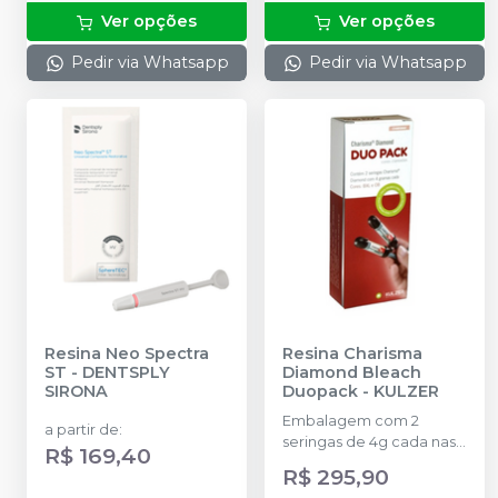
Ver opções
Ver opções
Pedir via Whatsapp
Pedir via Whatsapp
Resina Neo Spectra
Resina Charisma
ST
-
DENTSPLY
Diamond Bleach
SIRONA
Duopack
-
KULZER
Embalagem com 2
a partir de
:
seringas de 4g cada nas
R$ 169,40
cores BXL e OB.
R$ 295,90