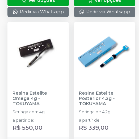
Ver opções
Ver opções
Pedir via Whatsapp
Pedir via Whatsapp
Resina Estelite
Resina Estelite
Omega 4g
-
Posterior 4.2g
-
TOKUYAMA
TOKUYAMA
Seringa com 4g.
Seringa de 4,2g.
a partir de
:
a partir de
:
R$ 550,00
R$ 339,00