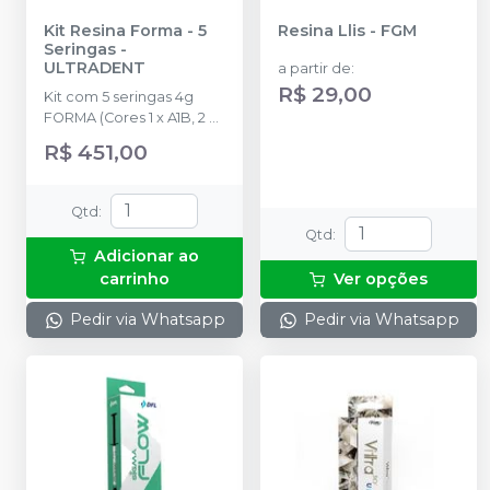
Kit Resina Forma - 5
Resina Llis
-
FGM
Seringas
-
ULTRADENT
a partir de
:
R$ 29,00
Kit com 5 seringas 4g
FORMA (Cores 1 x A1B, 2 x
A2B, 1 x A3B, 1 x A3,5B)
R$ 451,00
Qtd
:
Qtd
:
Adicionar ao
carrinho
Ver opções
Pedir via Whatsapp
Pedir via Whatsapp