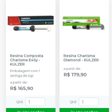
Resina Composta
Resina Charisma
Charisma E4Sy
-
Diamond
-
KULZER
KULZER
a partir de
:
Embalagem com 1
R$ 179,90
seringa de 4gr.
a partir de
:
R$ 165,90
Qtd
:
Qtd
: