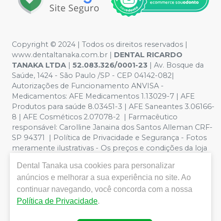
Copyright © 2024 | Todos os direitos reservados |
www.dentaltanaka.com.br
|
DENTAL RICARDO
TANAKA LTDA
|
52.083.326/0001-23
| Av. Bosque da
Saúde, 1424 - São Paulo /SP - CEP 04142-082|
Autorizações de Funcionamento ANVISA -
Medicamentos: AFE Medicamentos 1.13029-7 | AFE
Produtos para saúde 8.03451-3 | AFE Saneantes 3.06166-
8 | AFE Cosméticos 2.07078-2 | Farmacêutico
responsável:
Carolline Janaina dos Santos Alleman CRF-
SP 94371
| Política de Privacidade e Segurança - Fotos
meramente ilustrativas - Os preços e condições da loja
virtual estão sujeitos a alterações. Em caso de
Dental Tanaka
usa cookies para personalizar
divergência de preços no site, o valor válido é o do
anúncios e melhorar a sua experiência no site. Ao
Carrinho de Compra. Não vendemos por atacado por
continuar navegando, você concorda com a nossa
isso nos reservamos o direito de não atender compras
de grandes volumes pelo site. Vendas somente para
Política de Privacidade
.
profissionais odontológicos com registro no CRO
ATIVO(Conselho Regional de Odontologia)