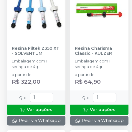
Resina Filtek Z350 XT
Resina Charisma
-
SOLVENTUM
Classic
-
KULZER
Embalagem com 1
Embalagem com 1
seringa de 4g.
seringa de 4gr.
a partir de
:
a partir de
:
R$ 322,00
R$ 64,90
Qtd
:
Qtd
:
Ver opções
Ver opções
Pedir via Whatsapp
Pedir via Whatsapp