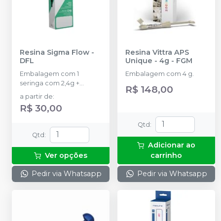
Resina Sigma Flow
-
Resina Vittra APS
DFL
Unique - 4g
-
FGM
Embalagem com 1
Embalagem com 4 g.
seringa com 2,4g +
R$ 148,00
pontas aplicadoras.
a partir de
:
R$ 30,00
Qtd
:
Qtd
:
Adicionar ao
Ver opções
carrinho
Pedir via Whatsapp
Pedir via Whatsapp