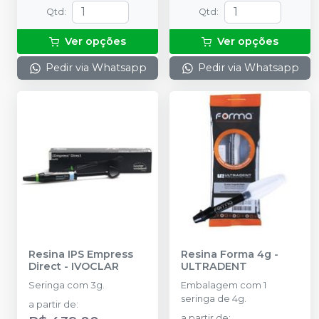
Qtd
:
Qtd
:
Ver opções
Ver opções
Pedir via Whatsapp
Pedir via Whatsapp
Resina IPS Empress
Resina Forma 4g
-
Direct
-
IVOCLAR
ULTRADENT
Seringa com 3g.
Embalagem com 1
seringa de 4g.
a partir de
:
a partir de
: