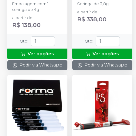
Embalagem com 1
Seringa de 3,8g.
seringa de 4g
a partir de
:
a partir de
:
R$ 338,00
R$ 138,00
Qtd
:
Qtd
:
Ver opções
Ver opções
Pedir via Whatsapp
Pedir via Whatsapp