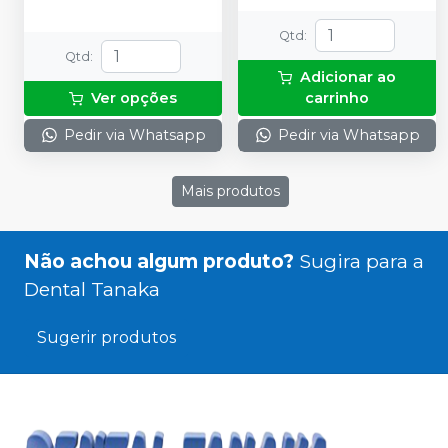
Qtd
:
Qtd
:
Adicionar ao
Ver opções
carrinho
Pedir via Whatsapp
Pedir via Whatsapp
Mais produtos
Não achou algum produto?
Sugira para a
Dental Tanaka
Sugerir produtos