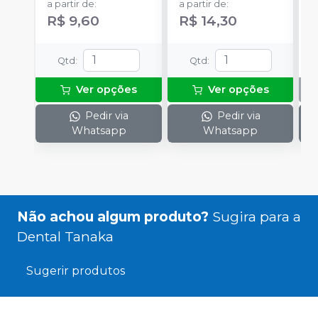
a partir de
:
a partir de
:
R$ 9,60
R$ 14,30
Qtd
:
Qtd
:
Ver opções
Ver opções
Pedir via
Pedir via
Whatsapp
Whatsapp
Não achou algum produto?
Sugira para a
Dental Tanaka
Sugerir produtos