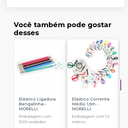
Você também pode gostar
desses
Elástico Ligadura
Elástico Corrente
A
Bengalinha
-
Médio 1,5m
-
O
MORELLI
MORELLI
T
-
Embalagem com
Embalagem com 1,5
E
1000 unidades
metros
S