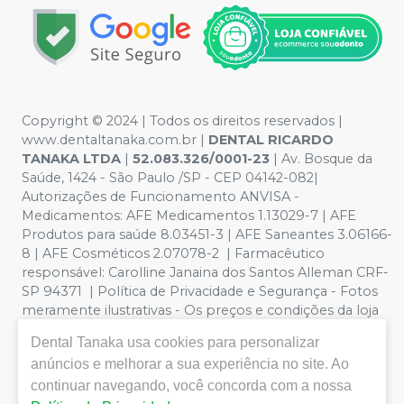
Copyright © 2024 | Todos os direitos reservados |
www.dentaltanaka.com.br
|
DENTAL RICARDO
TANAKA LTDA
|
52.083.326/0001-23
| Av. Bosque da
Saúde, 1424 - São Paulo /SP - CEP 04142-082|
Autorizações de Funcionamento ANVISA -
Medicamentos: AFE Medicamentos 1.13029-7 | AFE
Produtos para saúde 8.03451-3 | AFE Saneantes 3.06166-
8 | AFE Cosméticos 2.07078-2 | Farmacêutico
responsável:
Carolline Janaina dos Santos Alleman CRF-
SP 94371
| Política de Privacidade e Segurança - Fotos
meramente ilustrativas - Os preços e condições da loja
virtual estão sujeitos a alterações. Em caso de
Dental Tanaka
usa cookies para personalizar
divergência de preços no site, o valor válido é o do
anúncios e melhorar a sua experiência no site. Ao
Carrinho de Compra. Não vendemos por atacado por
continuar navegando, você concorda com a nossa
isso nos reservamos o direito de não atender compras