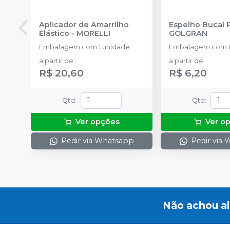
Aplicador de Amarrilho
Espelho Bucal 
Elástico
-
MORELLI
GOLGRAN
Embalagem com 1 unidade
Embalagem com 1
a partir de
:
a partir de
:
R$ 20,60
R$ 6,20
Qtd
:
Qtd
:
Ver opções
Ver o
Pedir via Whatsapp
Pedir via
Não achou a