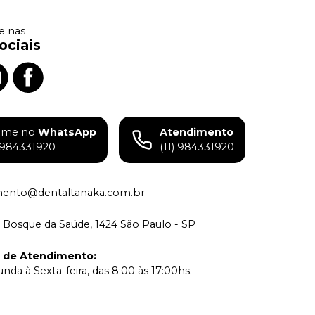
 nas
ociais
ame no
WhatsApp
Atendimento
) 984331920
(11) 984331920
mento@dentaltanaka.com.br
 Bosque da Saúde, 1424 São Paulo - SP
o de Atendimento
:
nda à Sexta-feira, das 8:00 às 17:00hs.