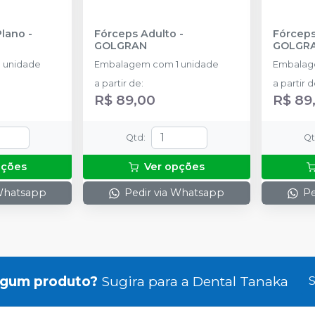
Plano
-
Fórceps Adulto
-
Fórceps 
GOLGRAN
GOLGR
 unidade
Embalagem com 1 unidade
Embalag
a partir de
:
a partir 
R$ 89,00
R$ 89
Qtd
:
Q
pções
Ver opções
 Whatsapp
Pedir via Whatsapp
Pe
lgum produto?
Sugira para a
Dental Tanaka
S