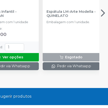
Infantil
-
Espátula LM-Arte Modella
-
AN
QUINELATO
em com 1 unidade
Embalagem com 1 unidade.
de
:
,00
td
:
Ver opções
Esgotado
dir via Whatsapp
Pedir via Whatsapp
ugerir produtos