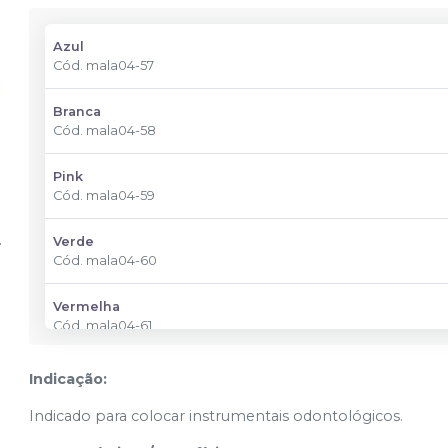
Azul
Cód.
mala04-57
Branca
Cód.
mala04-58
Pink
Cód.
mala04-59
Verde
Cód.
mala04-60
Vermelha
Cód.
mala04-61
Indicação:
Indicado para colocar instrumentais odontológicos.