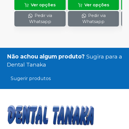
Ver opções
Ver opções
Pedir via
Pedir via
Whatsapp
Whatsapp
Não achou algum produto?
Sugira para a
Dental Tanaka
Sugerir produtos