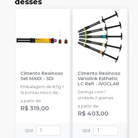
desses
Cimento Resinoso
Cimento Resinoso
Ci
Set MAXX
-
SDI
Variolink Esthetic
A
LC Refi
-
IVOCLAR
Embalagem de 8,5g +
E
Seringa com 1
14 pontas micro de
c
unidade 2 gramas.
automistura + 4
c
a partir de
:
a
pontas
e
a partir de
:
R$ 319,00
R$ 403,00
Qtd
:
Qtd
: