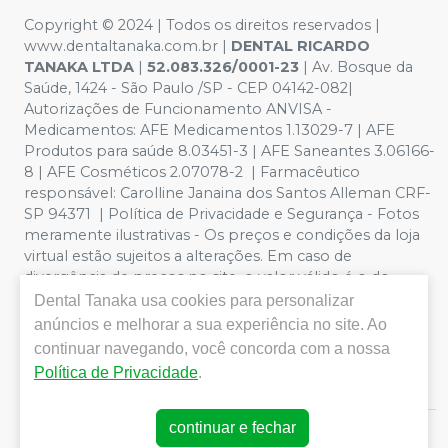
Copyright © 2024 | Todos os direitos reservados |
www.dentaltanaka.com.br
|
DENTAL RICARDO
TANAKA LTDA
|
52.083.326/0001-23
| Av. Bosque da
Saúde, 1424 - São Paulo /SP - CEP 04142-082|
Autorizações de Funcionamento ANVISA -
Medicamentos: AFE Medicamentos 1.13029-7 | AFE
Produtos para saúde 8.03451-3 | AFE Saneantes 3.06166-
8 | AFE Cosméticos 2.07078-2 | Farmacêutico
responsável:
Carolline Janaina dos Santos Alleman CRF-
SP 94371
| Política de Privacidade e Segurança - Fotos
meramente ilustrativas - Os preços e condições da loja
virtual estão sujeitos a alterações. Em caso de
divergência de preços no site, o valor válido é o do
Carrinho de Compra. Não vendemos por atacado por
Dental Tanaka
usa cookies para personalizar
isso nos reservamos o direito de não atender compras
anúncios e melhorar a sua experiência no site. Ao
de grandes volumes pelo site. Vendas somente para
continuar navegando, você concorda com a nossa
profissionais odontológicos com registro no CRO
Política de Privacidade
.
ATIVO(Conselho Regional de Odontologia)
continuar e fechar
E-commerce produzido por
Sou Odonto Ecommerce
.