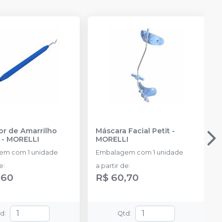
or de Amarrilho
Máscara Facial Petit
-
-
MORELLI
MORELLI
em com 1 unidade
Embalagem com 1 unidade
de
:
a partir de
:
,60
R$ 60,70
td
:
Qtd
: