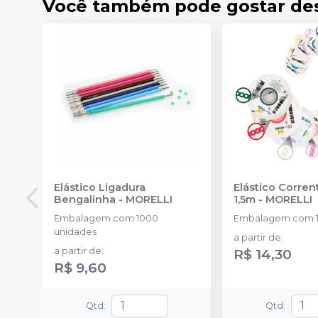
Você também pode gostar de
Elástico Ligadura
Elástico Corre
Bengalinha
-
MORELLI
1,5m
-
MORELLI
Embalagem com 1000
Embalagem com 1
unidades
a partir de
:
a partir de
:
R$ 14,30
R$ 9,60
Qtd
:
Qtd
: