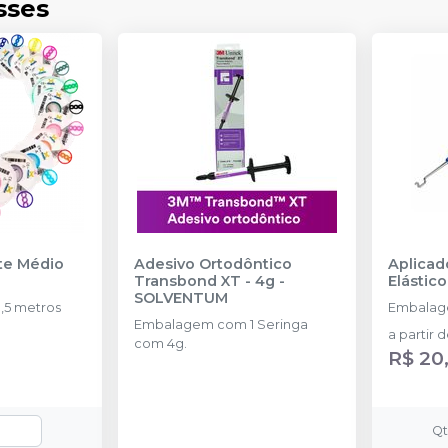
sses
nte Médio
Adesivo Ortodôntico
Aplicad
Transbond XT - 4g
-
Elástico
SOLVENTUM
,5 metros
Embalag
Embalagem com 1 Seringa
a partir 
com 4g.
R$ 20
Q