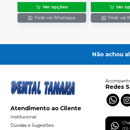
Ver opções
Ver o
Pedir via Whatsapp
Pedir via
Não achou a
Acompanhe
Redes S
Atendimento ao Cliente
Institucional
Ch
Dúvidas e Sugestões
(11