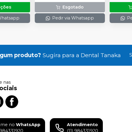
pções
Esgotado
 Whatsapp
Pedir via Whatsapp
Pe
lgum produto?
Sugira para a
Dental Tanaka
S
 nas
ociais
ame no
WhatsApp
Atendimento
) 984331920
(11) 984331920