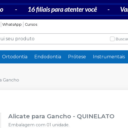
WhatsApp
Cursos
Buscar
Ortodontia
Endodontia
Prótese
Instrumentais
ra Gancho
Alicate para Gancho
-
QUINELATO
Embalagem com 01 unidade.